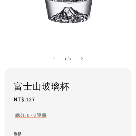
1
/
6
富士山玻璃杯
Regular
NT$ 127
price
總分:
0
-
0
評價
規格