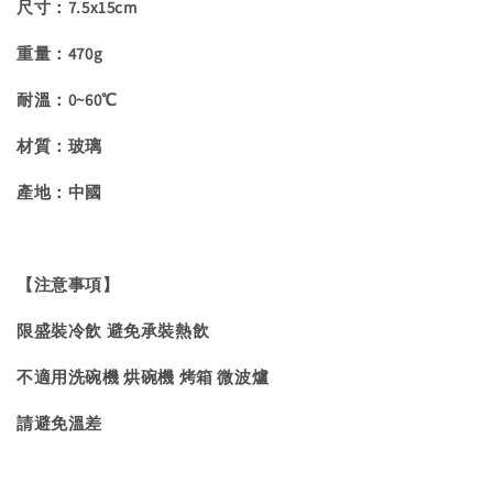
尺寸：7.5x15cm
重量：470g
耐溫：0~60℃
材質：玻璃
產地：中國
【注意事項】
限盛裝冷飲 避免承裝熱飲
不適用洗碗機 烘碗機 烤箱 微波爐
請避免溫差