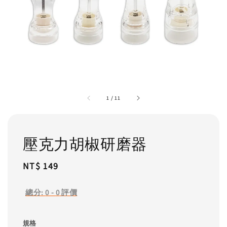
1
/
11
壓克力胡椒研磨器
Regular
NT$ 149
price
總分:
0
-
0
評價
規格