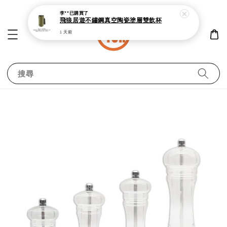
李**
已購買了
飛狼居遊不鏽鋼真空陶瓷塗層雙飲杯
1 天前
搜尋