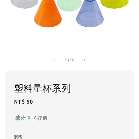
1
/
12
塑料量杯系列
Regular
NT$ 60
price
總分:
0
-
0
評價
規格