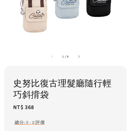
1
/
9
史努比復古理髮廳隨行輕
巧斜揹袋
Regular
NT$ 368
price
總分:
0
-
0
評價