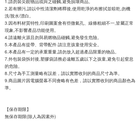
1.請勿裝尖銳物品或與之碰觸,避免損壞商品。
2.若有髒污,請以中性清潔劑稀釋後,使用乾淨的布擦拭並晾乾,勿機
洗/脫水/漂白。
3.因布料材質特性,印刷圖案會有些微氣孔、線條粗細不一,皆屬正常
現象,不影響產品功能使用。
4.請遠離火源且勿與易燃物品碰觸,避免發生危險。
5.本產品有提帶、背帶配件·請注意孩童使用安全。
6.本產品有一定的承重重量,請勿放入超過產品限重的物品。
7.外包裝袋拆封後,塑膠袋請務必遠離五歲以下之孩童,避免引起窒息
的危險。
8.尺寸為手工測量略有誤差，請以實際收到的商品尺寸為準。
9.商品圖片因電腦螢幕不同會略有色差，請以實際收到的商品顏色為
準。
【保存期限】
無保存期限(除人為因素外)