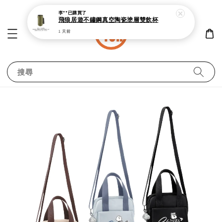
李**
已購買了
飛狼居遊不鏽鋼真空陶瓷塗層雙飲杯
1 天前
搜尋