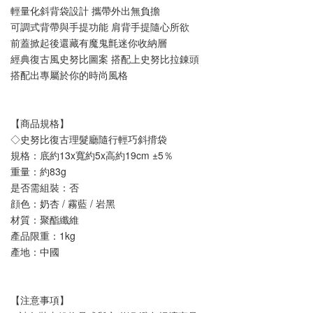
輕量化斜背袋設計 攜帶外出無負擔
可調式背帶與手提功能 肩背手提隨心所欲
前蓋掀起後還藏有魔鬼氈迷你收納層
經典復古風史努比圖案 搭配上史努比拉錬頭
搭配出專屬於你的時尚風格
【商品規格】
◇史努比復古理髮廳隨行輕巧斜揹袋
規格：底約13x寬約5x高約19cm ±5％
重量：約83g
是否需組裝：否
顔色：奶杏 / 霧藍 / 岩黑
材質：聚酯纖維
產品限重：1kg
產地：中國
【注意事項】