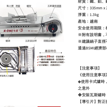
材質：鐵、鋁、
尺寸：335mm x 2
淨重：1.3kg
產地：越南
安全使用期限：
※附有說明書，
※建議鍋子直徑不
通過BSMI經濟部標準
【注意事項】
《使用注意事項
◆使用卡式爐時
之意外
◆安裝瓦斯罐時
【導引片】對正