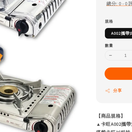
總分:
0
-
0
規格
A002攜
數量
分享
【商品規格】
▲卡旺A002攜