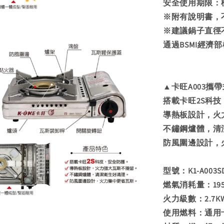
安全使用期限：
※附有說明書，
※建議鍋子直徑不
通過BSMI經濟部標準
▲卡旺A003攜
搭載卡旺2S科
導熱板設計，火
不鏽鋼爐體，清
防風圍邊設計，
型號：K1-A003S
燃氣消耗量：195g/
火力級數：2.7KW (
使用燃料：通用