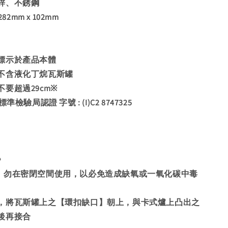
鋅、不銹鋼
82mm x 102mm
標示於產品本體
不含液化丁烷瓦斯罐
要超過29cm※
檢驗局認證 字號 : (I)C2 8747325
》
，勿在密閉空間使用，以必免造成缺氧或一氧化碳中毒
，將瓦斯罐上之【環扣缺口】朝上，與卡式爐上凸出之
後再接合