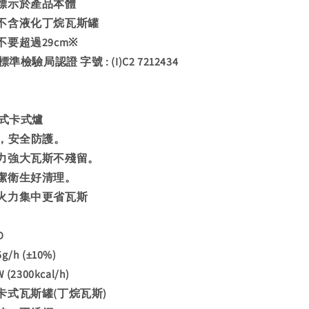
標示於產品本體
不含液化丁烷瓦斯罐
要超過29cm※
檢驗局認證 字號 : (I)C2 7212434
帶式卡式爐
技，安全防護。
力強大瓦斯不殘留。
潔衛生好清理。
火力集中更省瓦斯
D
h (±10%)
2300kcal/h)
卡式瓦斯罐(丁烷瓦斯)