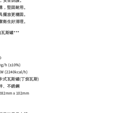
技，安全防護。
構，堅固耐用。
具擺放更穩固。
潔衛生好清理。
無瓦斯罐***
D
h (±10%)
(2240kcal/h)
卡式瓦斯罐(丁烷瓦斯)
鋅、不銹鋼
82mm x 102mm