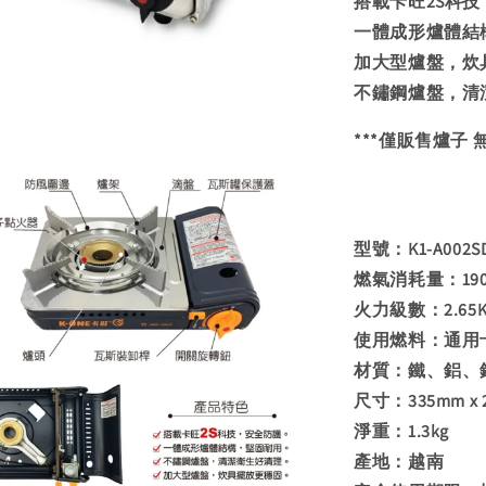
搭載卡旺2S科
一體成形爐體結
加大型爐盤，炊
不鏽鋼爐盤，清
***僅販售爐子 
型號：K1-A002S
燃氣消耗量：190g/
火力級數：2.65KW 
使用燃料：通用
材質：鐵、鋁、
尺寸：335mm x 2
淨重：1.3kg
產地：越南