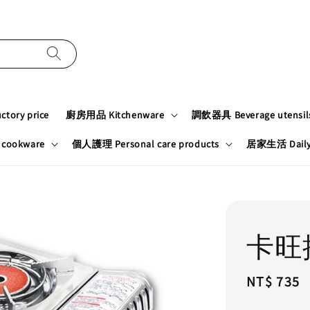
tory price
廚房用品 Kitchenware
調飲器具 Beverage utensil
cookware
個人護理 Personal care products
居家生活 Daily n
卡旺
Regular
NT$ 735
price