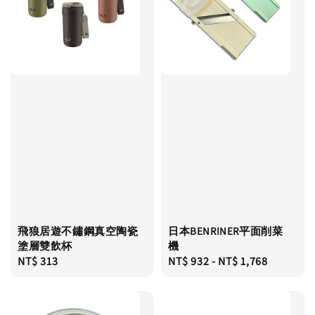
飛狼居遊不鏽鋼真空陶瓷
日本BENRINER平面削菜
塗層雙飲杯
機
Regular
NT$ 313
Regular
NT$ 932
-
NT$ 1,768
price
price