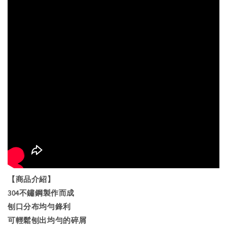
【商品介紹】
304不鏽鋼製作而成
刨口分布均勻鋒利
可輕鬆刨出均勻的碎屑