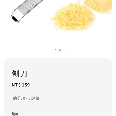
1
/
5
刨刀
Regular
NT$ 159
price
總分:
0
-
0
評價
規格