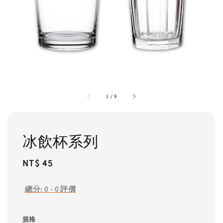
1
/
9
冰飲杯系列
Regular
NT$ 45
price
總分:
0
-
0
評價
規格