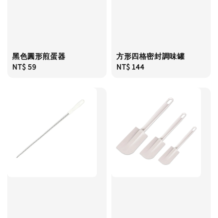
黑色圓形煎蛋器
方形四格密封調味罐
Regular
NT$ 59
Regular
NT$ 144
price
price