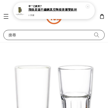
李**
已購買了
飛狼居遊不鏽鋼真空陶瓷塗層雙飲杯
2 天前
搜尋