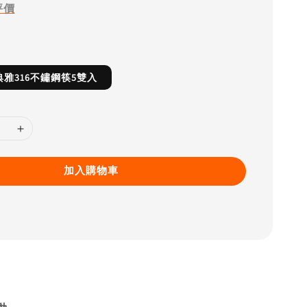
評價
0 典雅316不鏽鋼筷5雙入
加入購物車