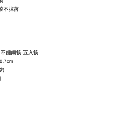
動
菜不掉落
316不鏽鋼筷-五入筷
.7cm
雙)
鋼