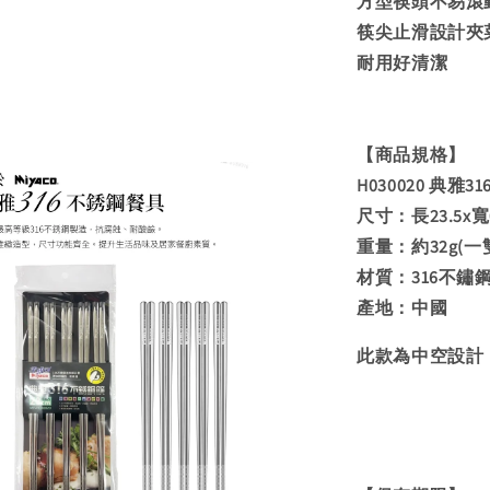
方型筷頭不易滾
筷尖止滑設計夾
耐用好清潔
【商品規格】
H030020 典雅
尺寸：長23.5x寬0
重量：約32g(一
材質：316不鏽
產地：中國
此款為中空設計