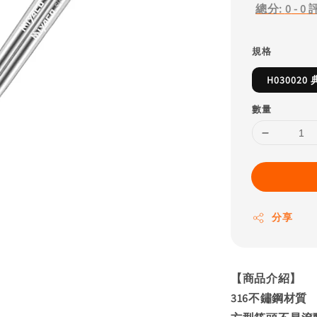
總分:
0
-
0
規格
H03002
數量
分享
【商品介紹】
316不鏽鋼材質