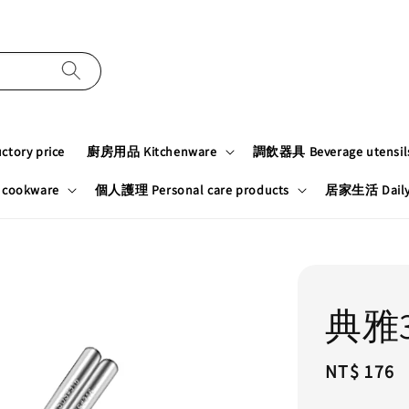
tory price
廚房用品 Kitchenware
調飲器具 Beverage utensil
cookware
個人護理 Personal care products
居家生活 Daily n
典雅
Regular
NT$ 176
price