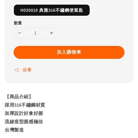
H030010 典雅316不鏽鋼便當匙
數量
加入購物車
分享
【商品介紹】
採用316不鏽鋼材質
加厚設計好拿好握
流線造型握感極佳
台灣製造