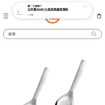
蕭***
已購買了
日本製MAMEITA直角隙縫清潔刷
1 天前
搜尋