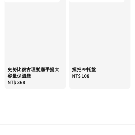
史努比復古理髮廳手提大
握把PP托盤
容量保溫袋
Regular
NT$ 108
Regular
NT$ 368
price
price