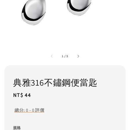
1
/
5
典雅316不鏽鋼便當匙
Regular
NT$ 44
price
總分:
0
-
0
評價
規格