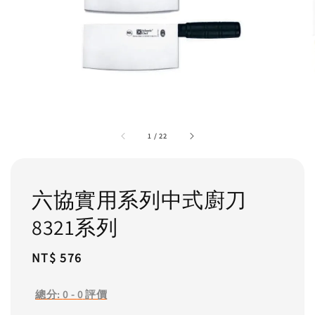
1
/
22
六協實用系列中式廚刀
8321系列
Regular
NT$ 576
price
總分:
0
-
0
評價