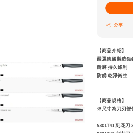
分享
【商品介紹】
嚴選德國製造鉬
耐磨 持久鋒利
防銹 乾淨衛生
【商品規格】
※尺寸為刀刃部
5301T41 刻花刀 