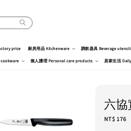
tory price
廚房用品 Kitchenware
調飲器具 Beverage utensil
cookware
個人護理 Personal care products
居家生活 Daily n
六協
Regular
NT$ 176
price