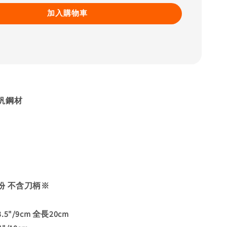
加入購物車
釩鋼材
份 不含刀柄※
3.5"/9cm 全長20cm