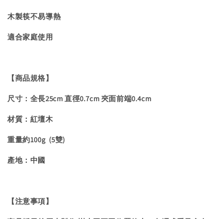
木製筷不易導熱
適合家庭使用
【商品規格】
尺寸：全長25cm 直徑0.7cm 夾面前端0.4cm
材質：紅壇木
重量約100g (5雙)
產地：中國
【注意事項】