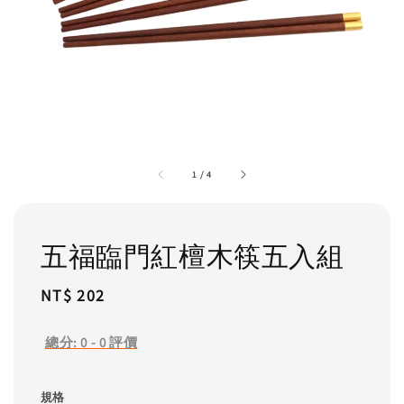
1
/
4
五福臨門紅檀木筷五入組
Regular
NT$ 202
price
總分:
0
-
0
評價
規格