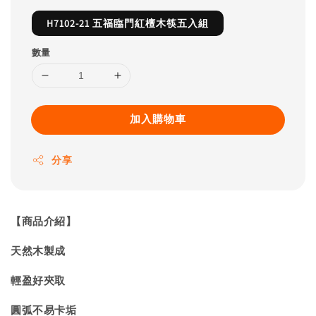
H7102-21 五福臨門紅檀木筷五入組
數量
加入購物車
分享
【商品介紹】
天然木製成
輕盈好夾取
圓弧不易卡垢