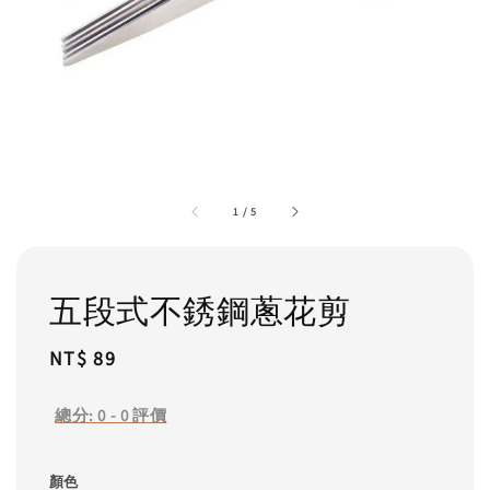
1
/
5
五段式不銹鋼蔥花剪
Regular
NT$ 89
price
總分:
0
-
0
評價
顏色