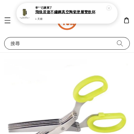
李**
已購買了
飛狼居遊不鏽鋼真空陶瓷塗層雙飲杯
1 天前
搜尋