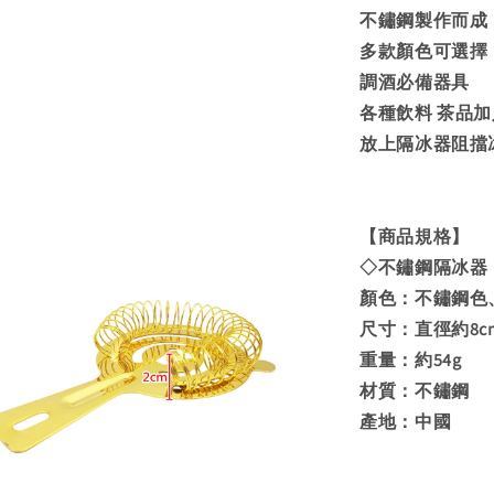
不鏽鋼製作而成
多款顏色可選擇
調酒必備器具
各種飲料 茶品
放上隔冰器阻擋
【商品規格】
◇不鏽鋼隔冰器
顏色：不鏽鋼色
尺寸：直徑約8cm 
重量：約54g
材質：不鏽鋼
產地：中國