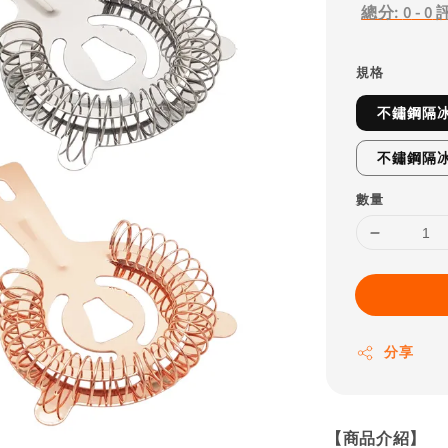
總分:
0
-
0
規格
不鏽鋼隔冰
不鏽鋼隔冰
數量
分享
【商品介紹】