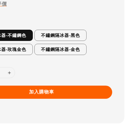
評價
器-不鏽鋼色
不鏽鋼隔冰器-黑色
器-玫瑰金色
不鏽鋼隔冰器-金色
加入購物車