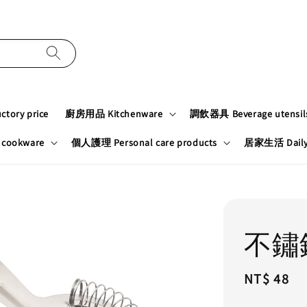
tory price
廚房用品 Kitchenware
調飲器具 Beverage utensil
cookware
個人護理 Personal care products
居家生活 Daily n
不鏽
Regular
NT$ 48
price