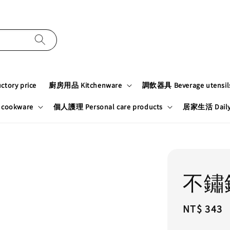
tory price
廚房用品 Kitchenware
調飲器具 Beverage utensil
cookware
個人護理 Personal care products
居家生活 Daily n
不鏽
Regular
NT$ 343
price