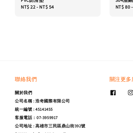
PVC防滑墊
304油鍋 
Regular
NT$ 22
-
NT$ 54
Regular
NT$ 80
price
price
聯絡我們
關注更多
關於我們
公司名稱 : 浩奇國際有限公司
統一編號 : 45141455
客服電話：07-3959917
公司地址 : 高雄市三民區鼎山街392號