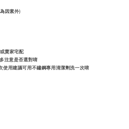
為因素外)
政或賣家宅配
要多注意是否選對唷
次使用建議可用不鏽鋼專用清潔劑洗一次唷