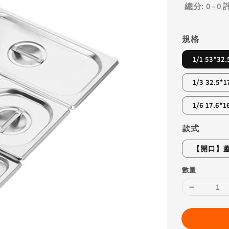
總分:
0
-
0
規格
1/1 53*32
1/3 32.5*
1/6 17.6*1
款式
【開口】
數量