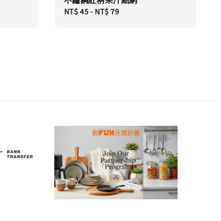
不鏽鋼紅柄果汁細網
Regular
NT$ 45
-
NT$ 79
price