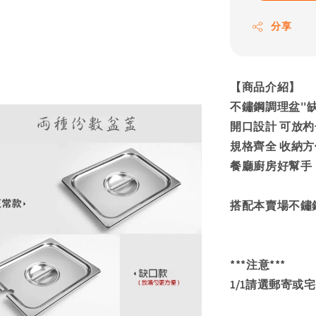
分享
【商品介紹】
不鏽鋼調理盆''缺
開口設計 可放杓
規格齊全 收納方
餐廳廚房好幫手
搭配本賣場不鏽
***注意***
1/1請選郵寄或