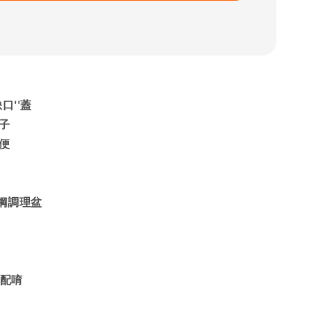
口''蓋
子
便
鋼調理盆
宅配唷