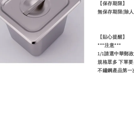
【保存期限】
無保存期限(除人
【貼心提醒】
***注意***
1/1請選中華郵
規格眾多 下單
不鏽鋼產品第一