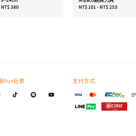
9~24cm
Miyaco經典刀具
-
NT$ 380
Regular
NT$ 101
-
NT$ 253
price
廚Fun社群
支付方式