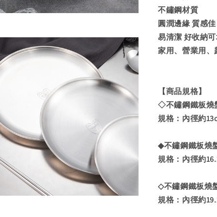
不鏽鋼材質
圓潤邊緣 質感佳
易清潔 好收納
家用、營業用、
【商品規格】
◇不鏽鋼鐵板燒盤 
規格：內徑約13cm
◆不鏽鋼鐵板燒盤
規格：內徑約16.2
◇不鏽鋼鐵板燒盤 
規格：內徑約19.2