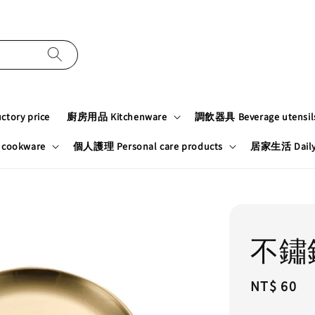
tory price
廚房用品 Kitchenware
調飲器具 Beverage utensil
cookware
個人護理 Personal care products
居家生活 Daily n
不鏽
Regular
NT$ 60
price