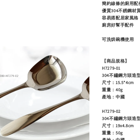
簡約線條的廚用配
優質304不銹鋼材
容易搭配居家風格
廚房好幫手配件
可洗烘碗機使用
【商品規格】
H7279-01
304不鏽鋼方頭造型匙
尺寸：15.5*4cm
重量：40g
產地：中國
H7279-02
304不鏽鋼方頭造型
尺寸：19x4.8cm
重量：50g