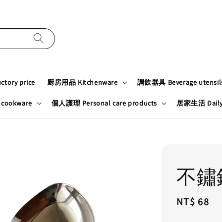
tory price
廚房用品 Kitchenware
調飲器具 Beverage utensil
cookware
個人護理 Personal care products
居家生活 Daily n
不鏽
Regular
NT$ 68
price