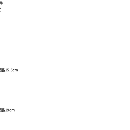
件
質
15.5cm
匙19cm