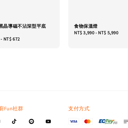
co 黑晶導磁不沾深型平底
食物保溫燈
Regular
NT$ 3,990
-
NT$ 5,990
-
NT$ 672
price
廚Fun社群
支付方式