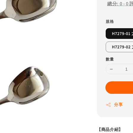
總分:
0
-
0
規格
H7279-0
H7279-0
數量
分享
【商品介紹】