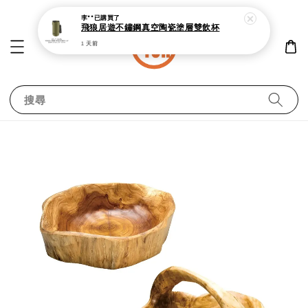
李**
已購買了
飛狼居遊不鏽鋼真空陶瓷塗層雙飲杯
1 天前
搜尋