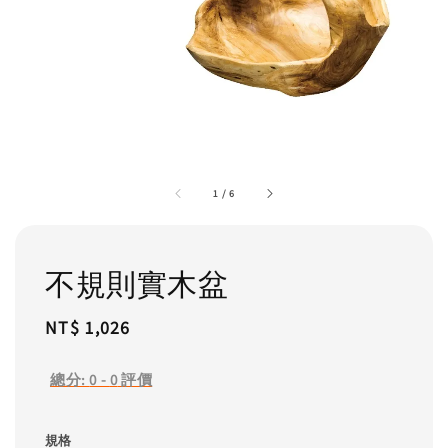
1
/
6
不規則實木盆
Regular
NT$ 1,026
price
總分:
0
-
0
評價
規格