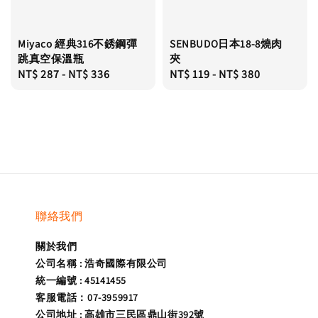
Miyaco 經典316不銹鋼彈
SENBUDO日本18-8燒肉
跳真空保溫瓶
夾
Regular
NT$ 287
-
NT$ 336
Regular
NT$ 119
-
NT$ 380
price
price
聯絡我們
關於我們
公司名稱 : 浩奇國際有限公司
統一編號 : 45141455
客服電話：07-3959917
公司地址 : 高雄市三民區鼎山街392號