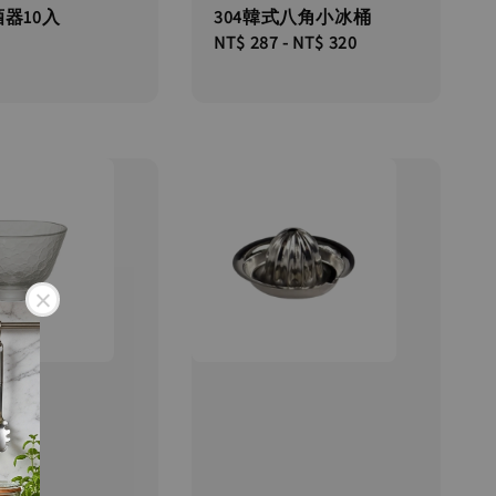
器10入
304韓式八角小冰桶
Regular
NT$ 287
-
NT$ 320
price