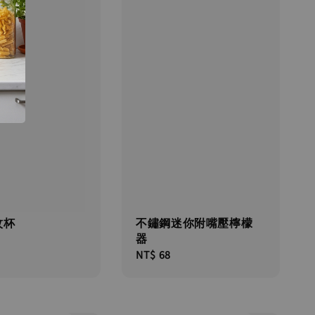
紋杯
不鏽鋼迷你附嘴壓檸檬
器
Regular
NT$ 68
price