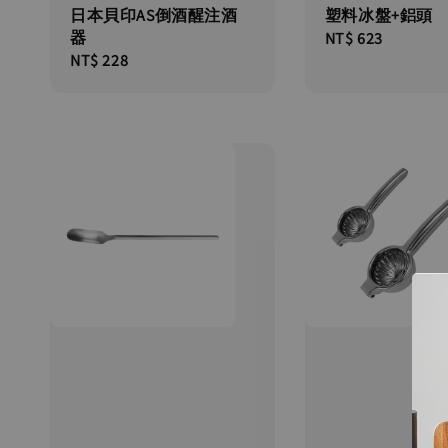
日本貝印AS倒酒醒注酒
塑料冰盤+鋁頭
器
Regular
NT$ 623
Regular
NT$ 228
price
price