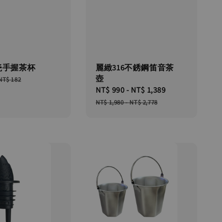
瓷手握茶杯
麗緻316不銹鋼笛音茶
壺
Regular
NT$ 182
Sale
NT$ 990
-
NT$ 1,389
Regular
price
price
price
NT$ 1,980
-
NT$ 2,778