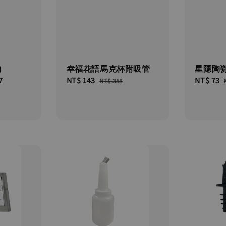
杓
幸福花語馬克杯附吸管
星隱陶
7
Sale
NT$ 143
Regular
Sale
NT$ 73
NT$ 358
price
price
price