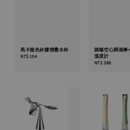
馬卡龍色矽膠摺疊水杯
路螺空心調酒棒
溫度計
Regular
NT$ 104
Regular
NT$ 388
price
price