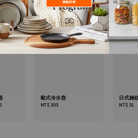
瞭解詳情
器
歐式冷水壺
日式錘
6
Regular
NT$ 303
Regular
NT$ 31
price
price