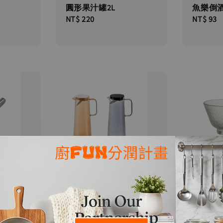
圓形果汁罐2L
魚樂倒酒
Regular
NT$ 220
Regular
NT$ 93
price
price