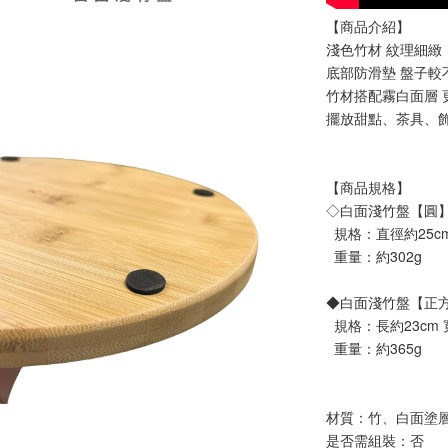
【商品介紹】
淺色竹材 紋理細緻
底部防滑墊 盤子較
竹材搭配霧白面層 
擺放甜點、茶具、
【商品規格】
◇白面淺竹盤【圓
  規格：直徑約25cm 
  重量：約302g
◆白面淺竹盤【正
  規格：長約23cm 寬
  重量：約365g
材質：竹、白面塗層
是否需組裝：否