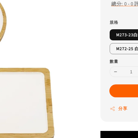
總分:
0
-
0
規格
M273-2
M272-2
數量
分享