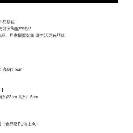
不易移位 
更能突顯盤中物品
飾品、居家擺盤裝飾 讓生活更有品味
】
高約1.5cm   
方】
約23cm 高約1.5cm   
（食品級PU漆上色）