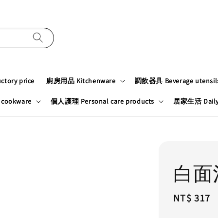
tory price
廚房用品 Kitchenware
調飲器具 Beverage utensil
cookware
個人護理 Personal care products
居家生活 Daily n
白面
Regular
NT$ 317
price