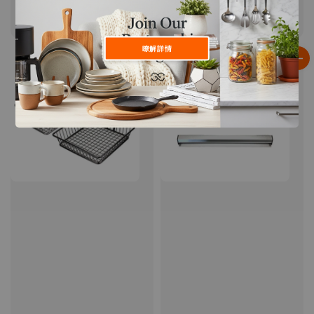
按壓式密封罐
多功能碎菜料理器
Regular
NT$ 130
-
NT$ 350
Regular
NT$ 169
-
NT$ 199
price
price
瞭解詳情