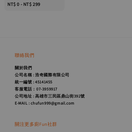
Regular
NT$ 0
-
NT$ 299
price
聯絡我們
關於我們
公司名稱 : 浩奇國際有限公司
統一編號 : 45141455
客服電話：07-3959917
公司地址 : 高雄市三民區鼎山街392號
E-MAIL : chufun999@gmail.com
關注更多廚Fun社群