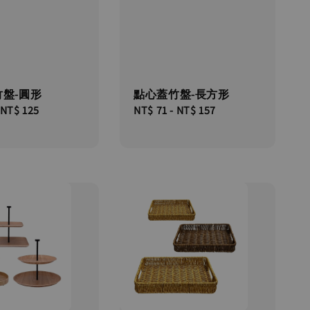
盤-圓形
點心蓋竹盤-長方形
NT$ 125
Regular
NT$ 71
-
NT$ 157
price