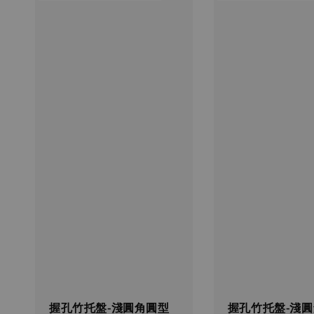
握孔竹托盤-淺圓角圓型
握孔竹托盤-淺