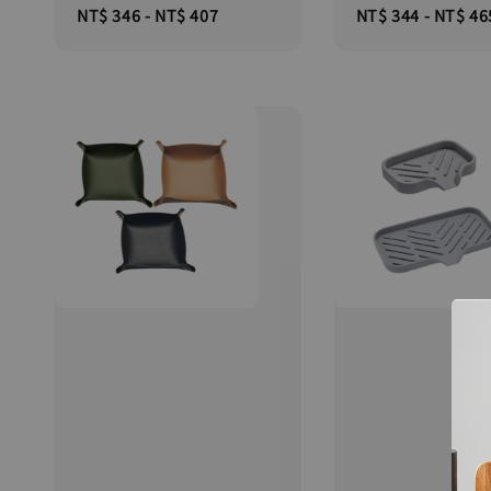
Regular
NT$ 346
-
NT$ 407
Regular
NT$ 344
-
NT$ 46
price
price