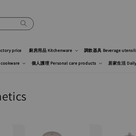
tory price
廚房用品 Kitchenware
調飲器具 Beverage utensil
cookware
個人護理 Personal care products
居家生活 Daily n
etics