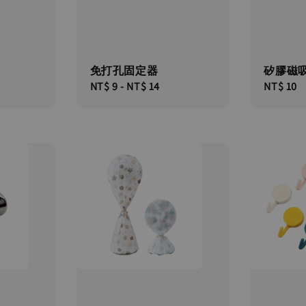
免打孔固定器
矽膠磁
Regular
NT$ 9
-
NT$ 14
Regular
NT$ 10
price
price