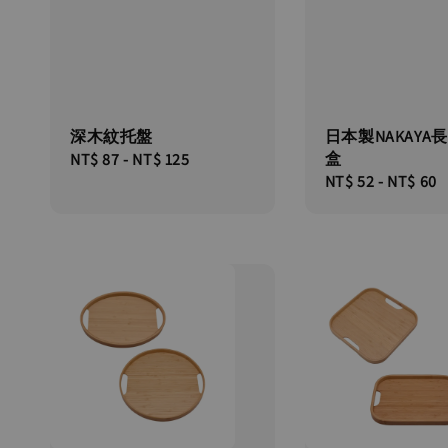
深木紋托盤
日本製NAKAYA
盒
Regular
NT$ 87
-
NT$ 125
Regular
NT$ 52
-
NT$ 60
price
price