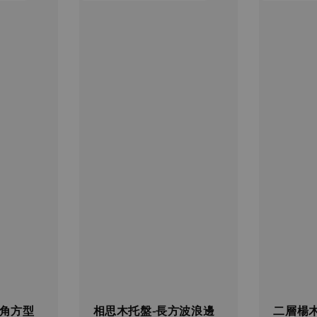
圓角方型
相思木托盤-長方波浪邊
二層楊