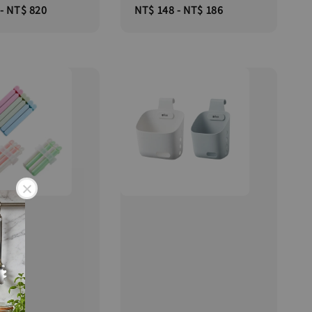
-
NT$ 820
Regular
NT$ 148
-
NT$ 186
price