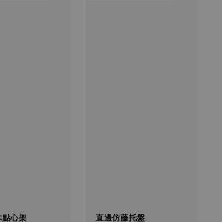
木點心架
直邊仿藤托盤