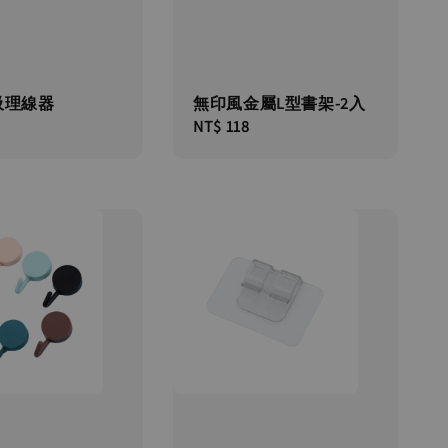
吸理線器
無印風金屬L型書架-2入
Regular
NT$ 118
price