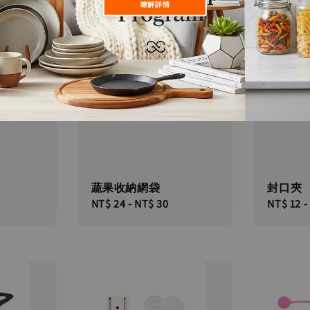
瞭解詳情
蔬果收納網袋
封口夾
Regular
NT$ 24
-
NT$ 30
Regular
NT$ 12
-
price
price