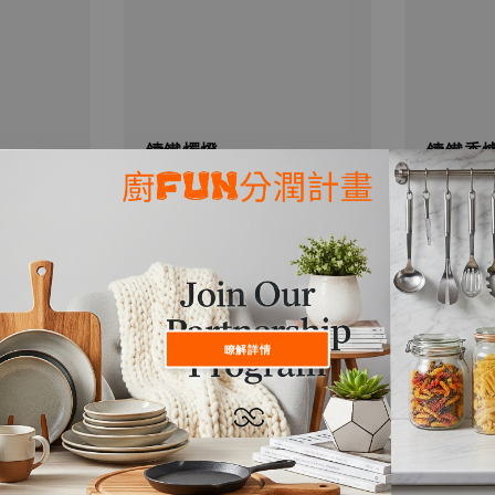
鑄鐵燭燈
鑄鐵香
Regular
NT$ 2,503
Regular
NT$ 1,1
price
price
瞭解詳情