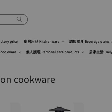
tory price
廚房用品 Kitchenware
調飲器具 Beverage utensil
cookware
個人護理 Personal care products
居家生活 Daily n
on cookware