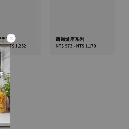
爐系列
鑄鐵爐座系列
67
-
NT$ 1,252
Regular
NT$ 573
-
NT$ 1,170
price