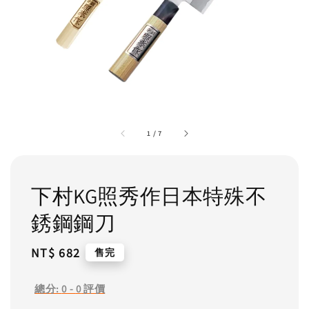
1
/
7
下村KG照秀作日本特殊不
銹鋼鋼刀
Regular
NT$ 682
售完
price
總分:
0
-
0
評價