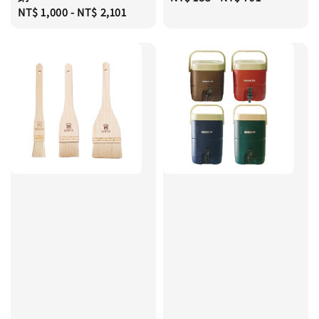
Regular
NT$ 1,000
-
NT$ 2,101
price
price