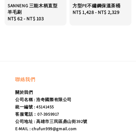
SANNENG 三能木柄直型
方型PE不鏽鋼保溫茶桶
羊毛刷
Regular
NT$ 1,428
-
NT$ 2,329
Regular
NT$ 62
-
NT$ 103
price
price
聯絡我們
關於我們
公司名稱 : 浩奇國際有限公司
統一編號 : 45141455
客服電話：07-3959917
公司地址 : 高雄市三民區鼎山街392號
E-MAIL : chufun999@gmail.com