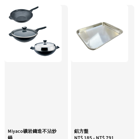
Miyaco礦岩鑄造不沾炒
鋁方盤
鍋
Regular
NT$ 185
-
NT$ 791