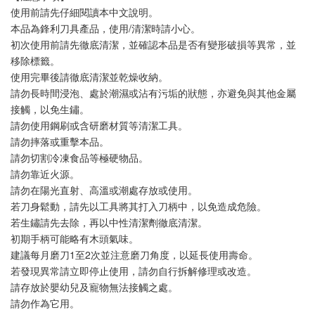
使用前請先仔細閱讀本中文說明。
本品為鋒利刀具產品，使用/清潔時請小心。
初次使用前請先徹底清潔，並確認本品是否有變形破損等異常，並
移除標籤。
使用完畢後請徹底清潔並乾燥收納。
請勿長時間浸泡、處於潮濕或沾有污垢的狀態，亦避免與其他金屬
接觸，以免生鏽。
請勿使用鋼刷或含研磨材質等清潔工具。
請勿摔落或重擊本品。
請勿切割冷凍食品等極硬物品。
請勿靠近火源。
請勿在陽光直射、高溫或潮處存放或使用。
若刀身鬆動，請先以工具將其打入刀柄中，以免造成危險。
若生鏽請先去除，再以中性清潔劑徹底清潔。
初期手柄可能略有木頭氣味。
建議每月磨刀1至2次並注意磨刀角度，以延長使用壽命。
若發現異常請立即停止使用，請勿自行拆解修理或改造。
請存放於嬰幼兒及寵物無法接觸之處。
請勿作為它用。